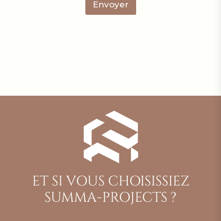
Envoyer
n
t
a
i
r
e
E
-
m
a
i
l
ET SI VOUS CHOISISSIEZ
SUMMA-PROJECTS ?